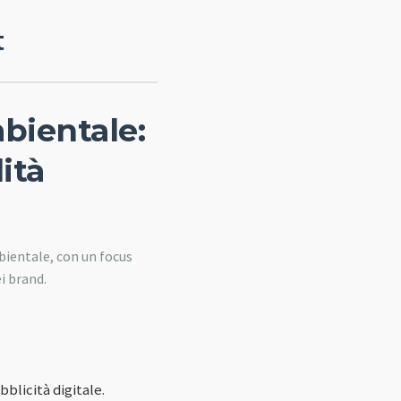
t
bientale:
ità
bientale, con un focus
ei brand.
licità digitale.