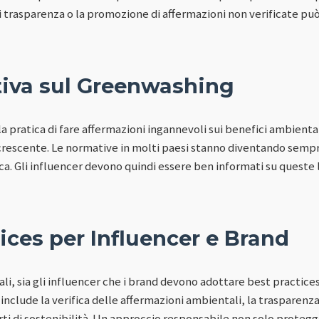
i trasparenza o la promozione di affermazioni non verificate può
iva sul Greenwashing
a pratica di fare affermazioni ingannevoli sui benefici ambienta
crescente. Le normative in molti paesi stanno diventando sempr
a. Gli influencer devono quindi essere ben informati su queste l
ices per Influencer e Brand
ali, sia gli influencer che i brand devono adottare best practic
include la verifica delle affermazioni ambientali, la trasparenz
ti di sostenibilità. Un approccio responsabile non solo protegg