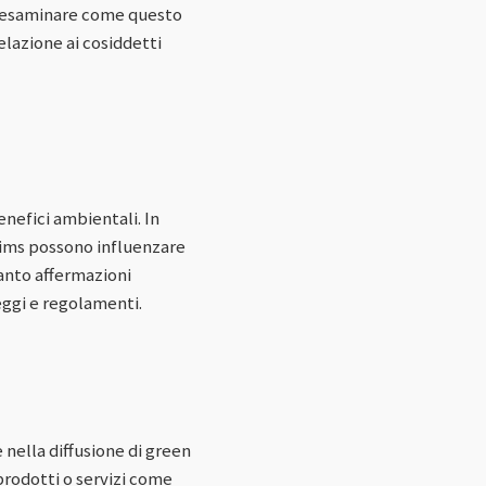
e esaminare come questo
elazione ai cosiddetti
nefici ambientali. In
laims possono influenzare
uanto affermazioni
eggi e regolamenti.
 nella diffusione di green
rodotti o servizi come