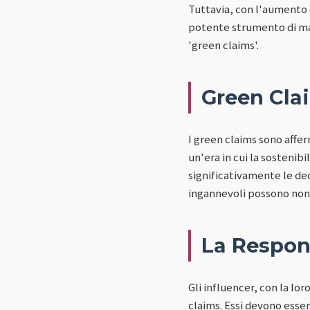
Tuttavia, con l'aumento
potente strumento di mark
'green claims'.
Green Clai
I green claims sono affe
un'era in cui la sostenib
significativamente le dec
ingannevoli possono non 
La Respons
Gli influencer, con la lo
claims. Essi devono esse