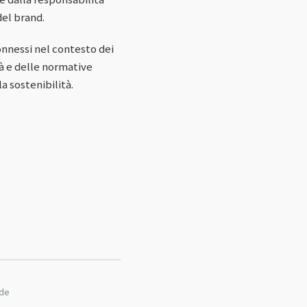
del brand.
onnessi nel contesto dei
tà e delle normative
a sostenibilità.
nde