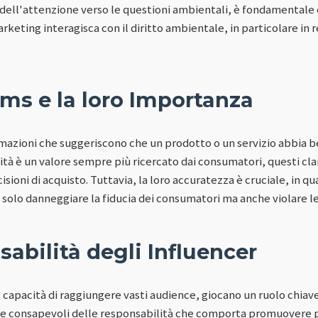
 dell'attenzione verso le questioni ambientali, è fondamental
eting interagisca con il diritto ambientale, in particolare in r
ms e la loro Importanza
rmazioni che suggeriscono che un prodotto o un servizio abbia be
ilità è un valore sempre più ricercato dai consumatori, questi c
isioni di acquisto. Tuttavia, la loro accuratezza è cruciale, in q
solo danneggiare la fiducia dei consumatori ma anche violare l
abilità degli Influencer
ro capacità di raggiungere vasti audience, giocano un ruolo chiave
re consapevoli delle responsabilità che comporta promuovere p