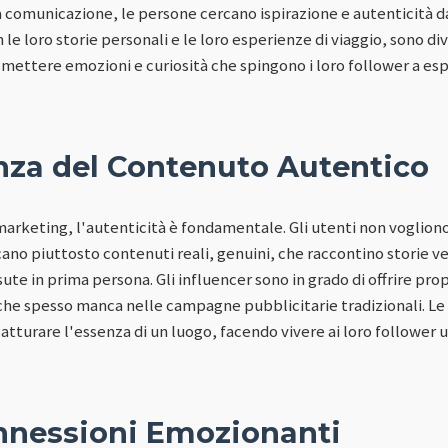
 comunicazione, le persone cercano ispirazione e autenticità 
n le loro storie personali e le loro esperienze di viaggio, sono div
smettere emozioni e curiosità che spingono i loro follower a es
nza del Contenuto Autentico
marketing, l'autenticità è fondamentale. Gli utenti non voglion
ano piuttosto contenuti reali, genuini, che raccontino storie ve
sute in prima persona. Gli influencer sono in grado di offrire pro
che spesso manca nelle campagne pubblicitarie tradizionali. Le lo
catturare l'essenza di un luogo, facendo vivere ai loro follower
nnessioni Emozionanti