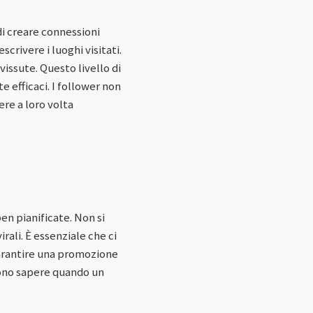
di creare connessioni
crivere i luoghi visitati.
 vissute. Questo livello di
 efficaci. I follower non
ere a loro volta
en pianificate. Non si
rali. È essenziale che ci
 garantire una promozione
evono sapere quando un