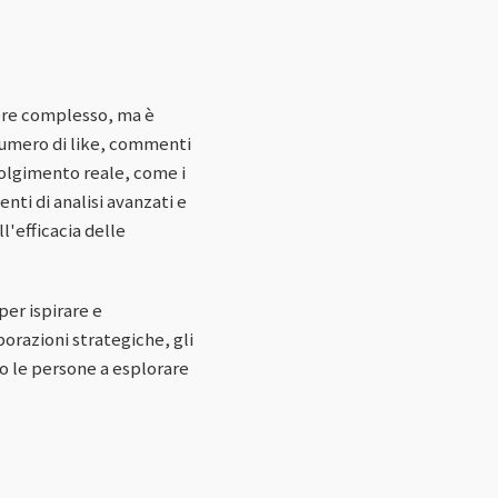
sere complesso, ma è
 numero di like, commenti
nvolgimento reale, come i
nti di analisi avanzati e
'efficacia delle
er ispirare e
borazioni strategiche, gli
o le persone a esplorare