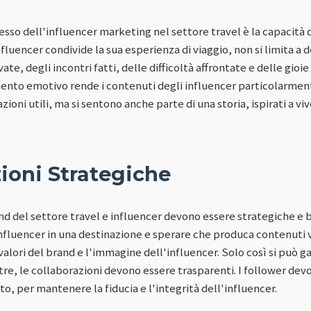
esso dell'influencer marketing nel settore travel è la capacità 
uencer condivide la sua esperienza di viaggio, non si limita a des
te, degli incontri fatti, delle difficoltà affrontate e delle gioie
mento emotivo rende i contenuti degli influencer particolarmente
oni utili, ma si sentono anche parte di una storia, ispirati a viv
ioni Strategiche
nd del settore travel e influencer devono essere strategiche e b
 influencer in una destinazione e sperare che produca contenuti vi
 valori del brand e l'immagine dell'influencer. Solo così si può
ltre, le collaborazioni devono essere trasparenti. I follower d
, per mantenere la fiducia e l'integrità dell'influencer.