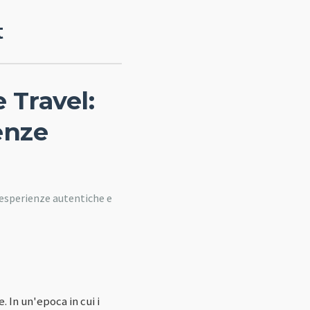
t
 Travel:
enze
 esperienze autentiche e
. In un'epoca in cui i