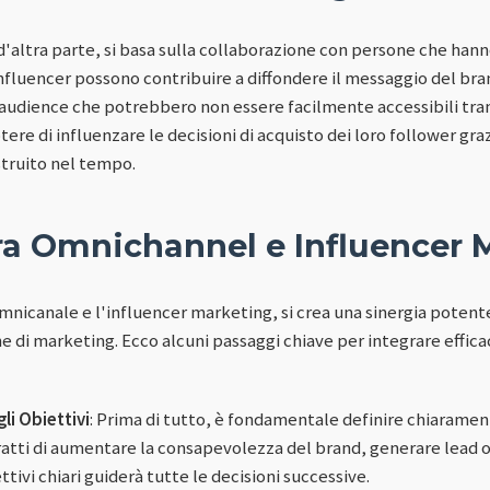
'altra parte, si basa sulla collaborazione con persone che hann
 influencer possono contribuire a diffondere il messaggio del br
audience che potrebbero non essere facilmente accessibili tramit
tere di influenzare le decisioni di acquisto dei loro follower grazi
struito nel tempo.
tra Omnichannel e Influencer 
nicanale e l'influencer marketing, si crea una sinergia potent
 di marketing. Ecco alcuni passaggi chiave per integrare effi
li Obiettivi
: Prima di tutto, è fondamentale definire chiarament
ratti di aumentare la consapevolezza del brand, generare lead 
tivi chiari guiderà tutte le decisioni successive.