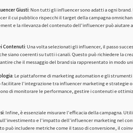
luencer Giusti
: Non tutti gli influencer sono adatti a ogni brand
cer il cui pubblico rispecchi il target della campagna omnichann
ent e la rilevanza del contenuto dell'influencer può aiutare a
i Contenuti
: Una volta selezionati gli influencer, il passo succe
he siano coerenti su tutti i canali. Questo può richiedere la cre
rantire che il messaggio del brand sia rappresentato in modo un
ologia
: Le piattaforme di marketing automation e gli strumenti 
acilitare l'integrazione tra influencer marketing e strategie 
no di monitorare le performance, gestire i contenuti e ottimi
si
: Infine, è essenziale misurare l'efficacia della campagna. Util
 sull'investimento e l'impatto dell'influencer marketing nel con
o può includere metriche come il tasso di conversione, il coinv