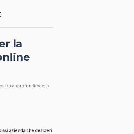
t
er la
nline
l nostro approfondimento
asi azienda che desideri