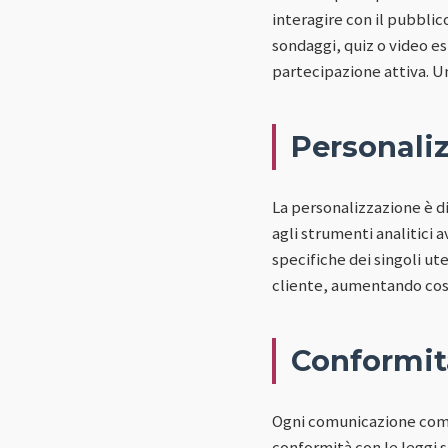
interagire con il pubblic
sondaggi, quiz o video e
partecipazione attiva. Un
Personali
La personalizzazione è d
agli strumenti analitici
specifiche dei singoli ut
cliente, aumentando così
Conformit
Ogni comunicazione comme
conformità con le leggi 