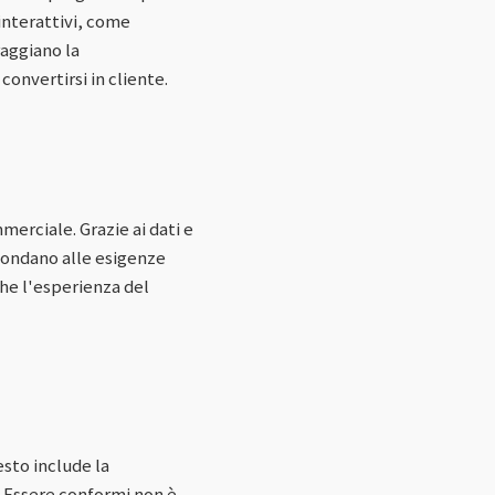
 interattivi, come
raggiano la
onvertirsi in cliente.
erciale. Grazie ai dati e
pondano alle esigenze
che l'esperienza del
sto include la
. Essere conformi non è