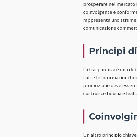
prosperare nel mercato m
coinvolgente e conforme a
rappresenta uno strument
comunicazione commerci
Principi d
La trasparenza è uno dei
tutte le informazioni for
promozione deve essere s
costruisce fiducia e lealt
Coinvolgim
Un altro principio chiav