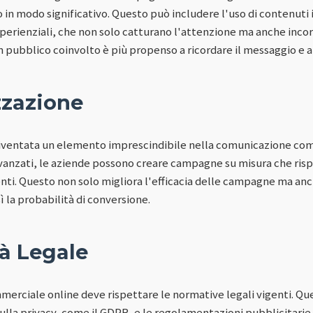
o in modo significativo. Questo può includere l'uso di contenuti
sperienziali, che non solo catturano l'attenzione ma anche inco
 pubblico coinvolto è più propenso a ricordare il messaggio e a c
zzazione
iventata un elemento imprescindibile nella comunicazione comm
 avanzati, le aziende possono creare campagne su misura che ris
enti. Questo non solo migliora l'efficacia delle campagne ma an
 la probabilità di conversione.
à Legale
rciale online deve rispettare le normative legali vigenti. Que
sulla privacy, come il GDPR, e le regolamentazioni pubblicitarie