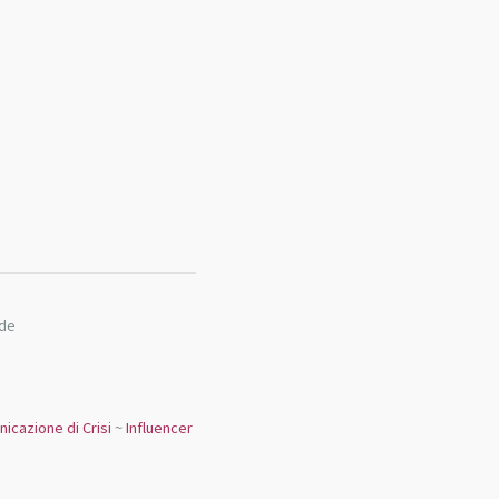
nde
icazione di Crisi
~
Influencer