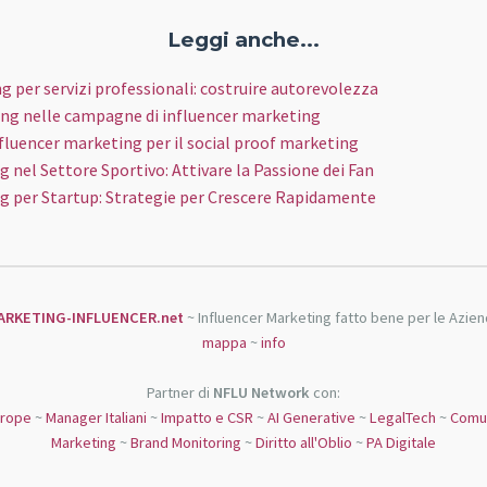
Leggi anche...
g per servizi professionali: costruire autorevolezza
ing nelle campagne di influencer marketing
nfluencer marketing per il social proof marketing
 nel Settore Sportivo: Attivare la Passione dei Fan
g per Startup: Strategie per Crescere Rapidamente
ARKETING-INFLUENCER.net
~ Influencer Marketing fatto bene per le Azie
mappa
~
info
Partner di
NFLU Network
con:
urope
~
Manager Italiani
~
Impatto e CSR
~
AI Generative
~
LegalTech
~
Comun
Marketing
~
Brand Monitoring
~
Diritto all'Oblio
~
PA Digitale