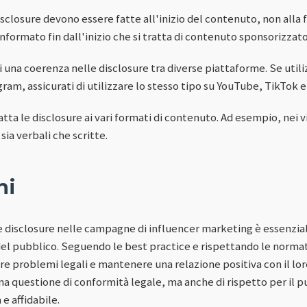
disclosure devono essere fatte all'inizio del contenuto, non alla
informato fin dall'inizio che si tratta di contenuto sponsorizzato
i una coerenza nelle disclosure tra diverse piattaforme. Se utiliz
gram, assicurati di utilizzare lo stesso tipo su YouTube, TikTok 
datta le disclosure ai vari formati di contenuto. Ad esempio, nei v
ia verbali che scritte.
ni
 disclosure nelle campagne di influencer marketing è essenzia
del pubblico. Seguendo le best practice e rispettando le normati
e problemi legali e mantenere una relazione positiva con il lor
na questione di conformità legale, ma anche di rispetto per il p
e affidabile.