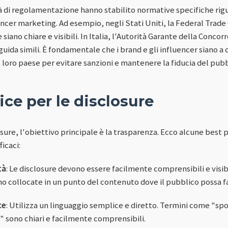
tà di regolamentazione hanno stabilito normative specifiche rigu
ncer marketing. Ad esempio, negli Stati Uniti, la Federal Trad
 siano chiare e visibili. In Italia, l'Autorità Garante della Conco
uida simili. È fondamentale che i brand e gli influencer siano a
 loro paese per evitare sanzioni e mantenere la fiducia del pubb
ice per le disclosure
osure, l'obiettivo principale è la trasparenza. Ecco alcune best 
ficaci:
tà
: Le disclosure devono essere facilmente comprensibili e visibi
ano collocate in un punto del contenuto dove il pubblico possa 
ce
: Utilizza un linguaggio semplice e diretto. Termini come "spo
 sono chiari e facilmente comprensibili.