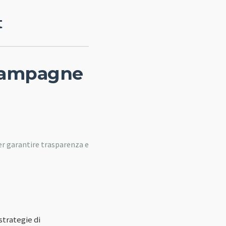
t
 campagne
er garantire trasparenza e
trategie di