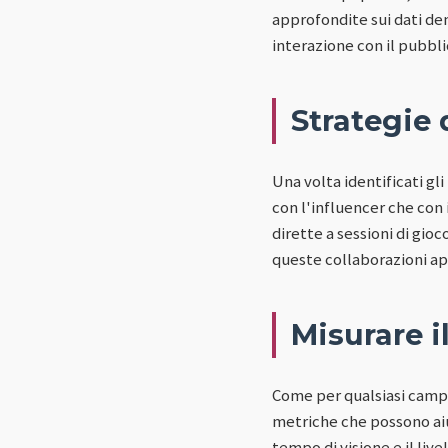
approfondite sui dati dem
interazione con il pubbl
Strategie
Una volta identificati gl
con l'influencer che con 
dirette a sessioni di gio
queste collaborazioni app
Misurare i
Come per qualsiasi campa
metriche che possono aiu
tempo di visione e il live