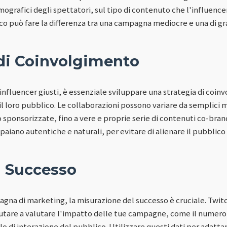
ografici degli spettatori, sul tipo di contenuto che l'influencer
ico può fare la differenza tra una campagna mediocre e una di g
 di Coinvolgimento
i influencer giusti, è essenziale sviluppare una strategia di coin
il loro pubblico. Le collaborazioni possono variare da semplici 
co sponsorizzate, fino a vere e proprie serie di contenuti co-br
aiano autentiche e naturali, per evitare di alienare il pubblico 
l Successo
gna di marketing, la misurazione del successo è cruciale. Twitch
tare a valutare l'impatto delle tue campagne, come il numero di
llo di interazione del pubblico. Utilizzare questi dati per adatta