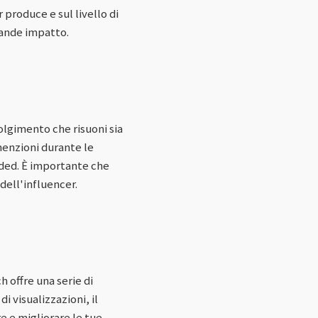
 produce e sul livello di
rande impatto.
volgimento che risuoni sia
menzioni durante le
anded. È importante che
dell'influencer.
 offre una serie di
 visualizzazioni, il
re e migliorare le tue