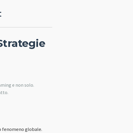
t
Strategie
aming e non solo.
tto.
co fenomeno globale.