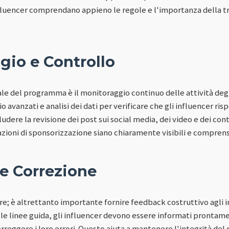
influencer comprendano appieno le regole e l'importanza della t
gio e Controllo
le del programma è il monitoraggio continuo delle attività degli
 avanzati e analisi dei dati per verificare che gli influencer risp
udere la revisione dei post sui social media, dei video e dei cont
razioni di sponsorizzazione siano chiaramente visibili e comprensi
e Correzione
e; è altrettanto importante fornire feedback costruttivo agli 
lle linee guida, gli influencer devono essere informati prontamen
reggere i loro errori. Questo aiuta a mantenere l'integrità de