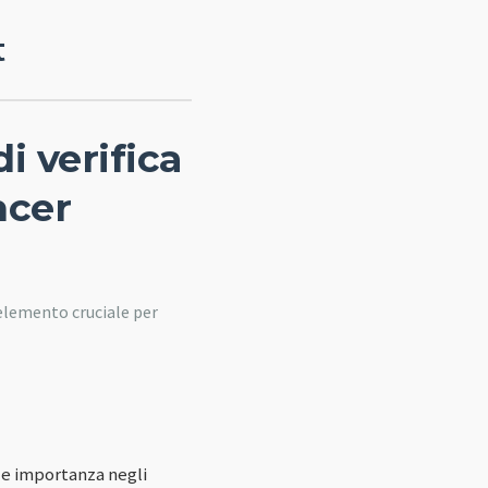
t
 verifica
ncer
 elemento cruciale per
le importanza negli