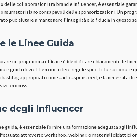
o delle collaborazioni tra brand e influencer, è essenziale gara
 consumatori siano consapevoli delle sponsorizzazioni. Un progr
to può aiutare a mantenere l'integrità e la fiducia in questo set
re le Linee Guida
turare un programma efficace è identificare chiaramente le linee
inee guida dovrebbero includere regole specifiche su come e q
i hashtag appropriati come #ad o #sponsored, e la necessità di e
rvizi promossi.
e degli Influencer
nee guida, è essenziale fornire una formazione adeguata agli inf
fettuata attraverso workshop, webinar, o materiali didattici onl