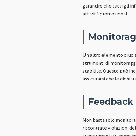
garantire che tutti gli 
attività promozionali.
Monitorag
Un altro elemento crucia
strumenti di monitoraggio
stabilite. Questo può incl
assicurarsi che le dichia
Feedback 
Non basta solo monitorar
riscontrate violazioni de
suggerimenti su come cor