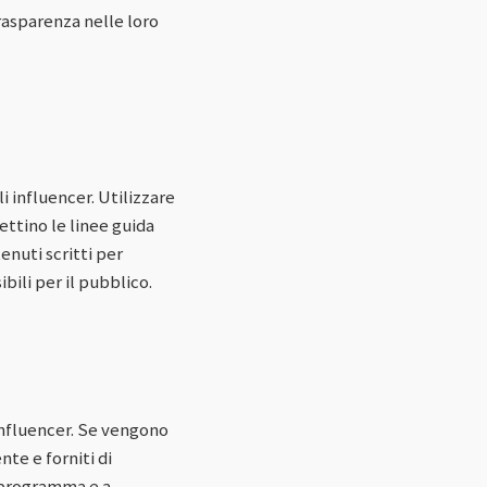
rasparenza nelle loro
 influencer. Utilizzare
ettino le linee guida
enuti scritti per
bili per il pubblico.
influencer. Se vengono
te e forniti di
l programma e a