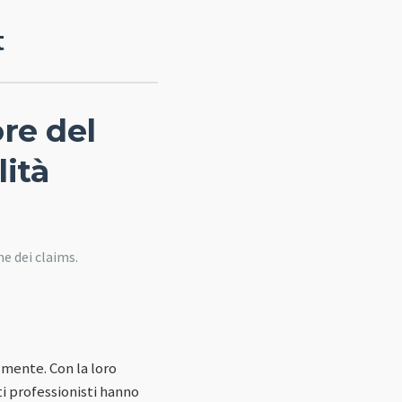
t
re del
lità
ne dei claims.
lmente. Con la loro
i professionisti hanno