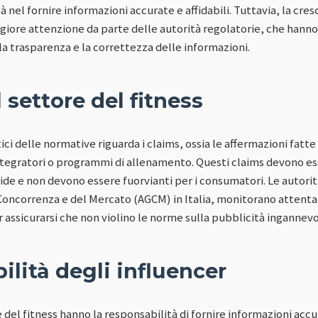
nel fornire informazioni accurate e affidabili. Tuttavia, la cre
iore attenzione da parte delle autorità regolatorie, che hann
la trasparenza e la correttezza delle informazioni.
 settore del fitness
tici delle normative riguarda i claims, ossia le affermazioni fatte
 integratori o programmi di allenamento. Questi claims devono e
lide e non devono essere fuorvianti per i consumatori. Le autori
 Concorrenza e del Mercato (AGCM) in Italia, monitorano attenta
r assicurarsi che non violino le norme sulla pubblicità ingannevo
lità degli influencer
e del fitness hanno la responsabilità di fornire informazioni acc