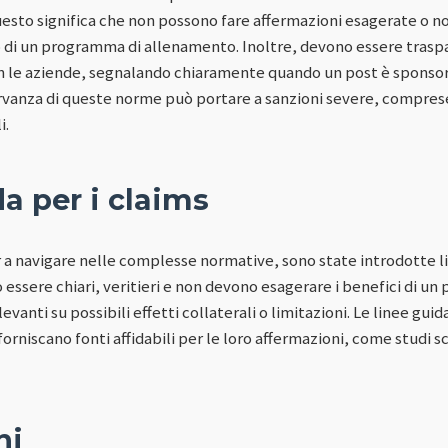
uesto significa che non possono fare affermazioni esagerate o n
o di un programma di allenamento. Inoltre, devono essere traspa
n le aziende, segnalando chiaramente quando un post è sponsor
servanza di queste norme può portare a sanzioni severe, compres
i.
a per i claims
r a navigare nelle complesse normative, sono state introdotte l
essere chiari, veritieri e non devono esagerare i benefici di un
evanti su possibili effetti collaterali o limitazioni. Le linee gui
orniscano fonti affidabili per le loro affermazioni, come studi sci
ni