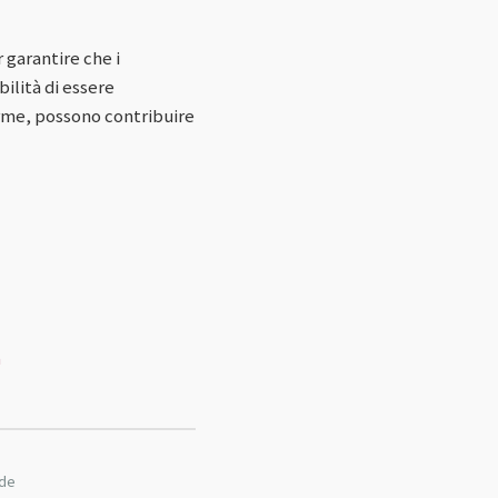
 garantire che i
ilità di essere
orme, possono contribuire
à
nde