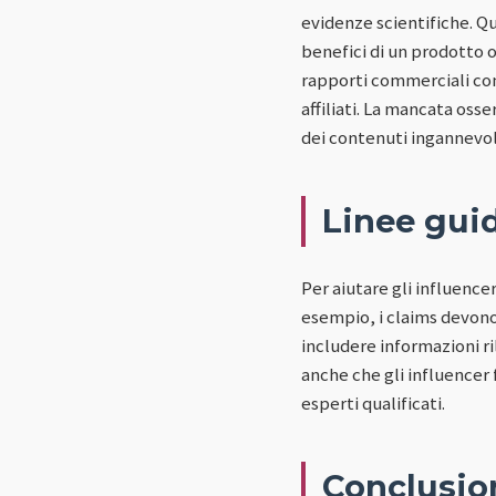
evidenze scientifiche. Q
benefici di un prodotto 
rapporti commerciali co
affiliati. La mancata os
dei contenuti ingannevol
Linee guid
Per aiutare gli influence
esempio, i claims devono 
includere informazioni ril
anche che gli influencer f
esperti qualificati.
Conclusio