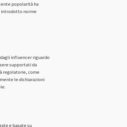
scente popolarità ha
o introdotto norme
 dagli influencer riguardo
ssere supportati da
tà regolatorie, come
mente le dichiarazioni
le.
urate e basate su