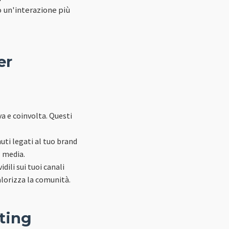
o un'interazione più
er
a e coinvolta. Questi
nuti legati al tuo brand
l media.
dili sui tuoi canali
valorizza la comunità.
ting