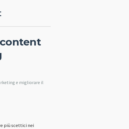
t
 content
g
keting e migliorare il
 più scettici nei