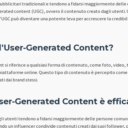
bblicitari tradizionali e tendono a fidarsi maggiormente delle op
nerated content (UGC), ovvero il contenuto creato dagli utent
l'UGC può diventare una potente leva per accrescere la credibi
 l'User-Generated Content?
si riferisce a qualsiasi forma di contenuto, come foto, video, te
u piattaforme online. Questo tipo di contenuto è percepito come
ti dai brand stessi.
ser-Generated Content è effi
gli utenti tendono a fidarsi maggiormente delle persone comuni
uando un influencer condivide contenuti creati dai suoi follower