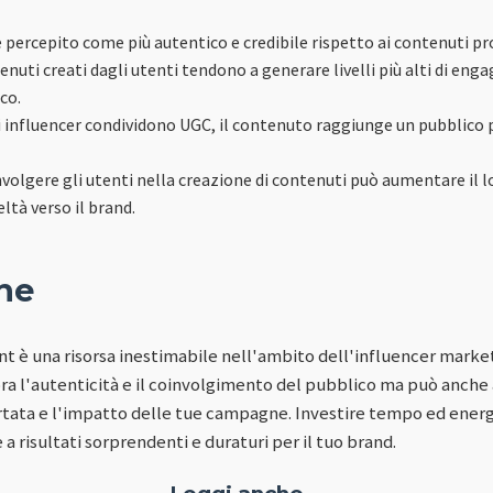
è percepito come più autentico e credibile rispetto ai contenuti p
ntenuti creati dagli utenti tendono a generare livelli più alti di e
co.
i influencer condividono UGC, il contenuto raggiunge un pubblico
nvolgere gli utenti nella creazione di contenuti può aumentare il l
ltà verso il brand.
ne
 è una risorsa inestimabile nell'ambito dell'influencer market
ora l'autenticità e il coinvolgimento del pubblico ma può anche
rtata e l'impatto delle tue campagne. Investire tempo ed energ
a risultati sorprendenti e duraturi per il tuo brand.