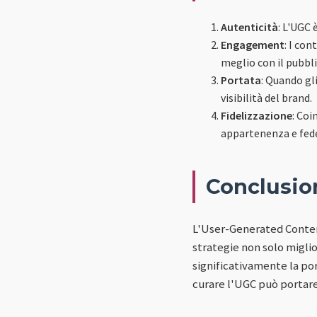
Autenticità
: L'UGC 
Engagement
: I co
meglio con il pubbli
Portata
: Quando gl
visibilità del brand.
Fidelizzazione
: Coi
appartenenza e fede
Conclusio
L'User-Generated Content
strategie non solo migli
significativamente la po
curare l'UGC può portare 